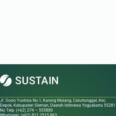
Jl. Sosio Yustisia No.1, Karang Malang, Caturtunggal, Kec.
Depok, Kabupaten Sleman, Daerah Istimewa Yogyakarta 55281
No Telp: (+62) 274 – 555880
Whatsapp: (+62) 811 2515 863