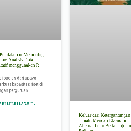
l Pendalaman Metodologi
tian: Analisis Data
itatif menggunakan R
i bagian dari upaya
kuat kapasitas riset di
ungan perguruan
ARI LEBIH LANJUT »
Keluar dari Ketergantungan
Timah: Mencari Ekonomi
Alternatif dan Berkelanjutan
Belitung