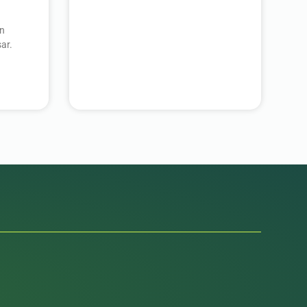
an
ar.