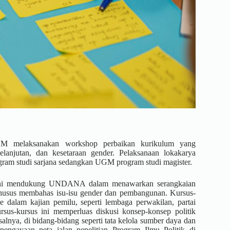
melaksanakan workshop perbaikan kurikulum yang
kelanjutan, dan kesetaraan gender. Pelaksanaan lokakarya
am studi sarjana sedangkan UGM program studi magister.
 ini mendukung UNDANA dalam menawarkan serangkaian
 khusus membahas isu-isu gender dan pembangunan. Kursus-
e dalam kajian pemilu, seperti lembaga perwakilan, partai
ursus-kursus ini memperluas diskusi konsep-konsep politik
alnya, di bidang-bidang seperti tata kelola sumber daya dan
a pengayaan peta jalan penelitian Program Ilmu Politik di