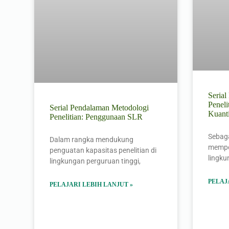
Seria
Peneli
Serial Pendalaman Metodologi
Kuant
Penelitian: Penggunaan SLR
Sebaga
Dalam rangka mendukung
memper
penguatan kapasitas penelitian di
lingk
lingkungan perguruan tinggi,
PELAJ
PELAJARI LEBIH LANJUT »