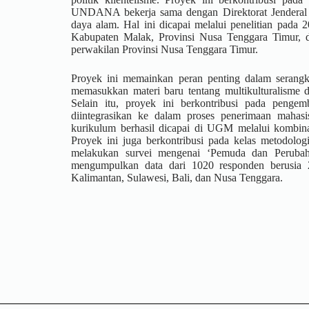
UNDANA bekerja sama dengan Direktorat Jenderal 
daya alam. Hal ini dicapai melalui penelitian pada
Kabupaten Malak, Provinsi Nusa Tenggara Timur, d
perwakilan Provinsi Nusa Tenggara Timur.
Proyek ini memainkan peran penting dalam serang
memasukkan materi baru tentang multikulturalisme d
Selain itu, proyek ini berkontribusi pada penge
diintegrasikan ke dalam proses penerimaan mahasisw
kurikulum berhasil dicapai di UGM melalui kombina
Proyek ini juga berkontribusi pada kelas metodolo
melakukan survei mengenai ‘Pemuda dan Perubah
mengumpulkan data dari 1020 responden berusia 2
Kalimantan, Sulawesi, Bali, dan Nusa Tenggara.