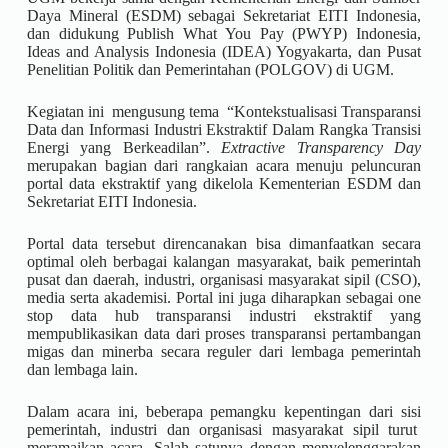
Daya Mineral (ESDM) sebagai Sekretariat EITI Indonesia,
dan didukung Publish What You Pay (PWYP) Indonesia,
Ideas and Analysis Indonesia (IDEA) Yogyakarta, dan Pusat
Penelitian Politik dan Pemerintahan (POLGOV) di UGM.
Kegiatan ini mengusung tema “Kontekstualisasi Transparansi
Data dan Informasi Industri Ekstraktif Dalam Rangka Transisi
Energi yang Berkeadilan”.
Extractive Transparency Day
merupakan bagian dari rangkaian acara menuju peluncuran
portal data ekstraktif yang dikelola Kementerian ESDM dan
Sekretariat EITI Indonesia.
Portal data tersebut direncanakan bisa dimanfaatkan secara
optimal oleh berbagai kalangan masyarakat, baik pemerintah
pusat dan daerah, industri, organisasi masyarakat sipil (CSO),
media serta akademisi. Portal ini juga diharapkan sebagai one
stop data hub transparansi industri ekstraktif yang
mempublikasikan data dari proses transparansi pertambangan
migas dan minerba secara reguler dari lembaga pemerintah
dan lembaga lain.
Dalam acara ini, beberapa pemangku kepentingan dari sisi
pemerintah, industri dan organisasi masyarakat sipil turut
meramaikan acara. Salah satunya dengan menyelenggarakan