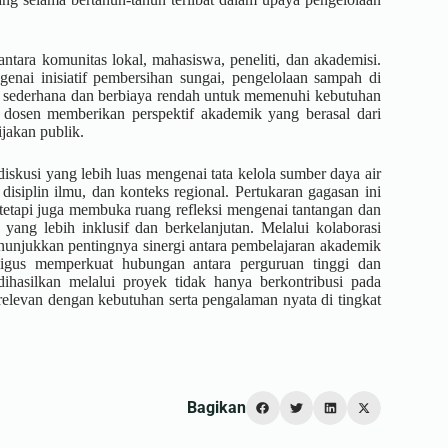
ntara komunitas lokal, mahasiswa, peneliti, dan akademisi.
enai inisiatif pembersihan sungai, pengelolaan sampah di
gi sederhana dan berbiaya rendah untuk memenuhi kebutuhan
dan dosen memberikan perspektif akademik yang berasal dari
ijakan publik.
iskusi yang lebih luas mengenai tata kelola sumber daya air
isiplin ilmu, dan konteks regional. Pertukaran gagasan ini
tetapi juga membuka ruang refleksi mengenai tantangan dan
ang lebih inklusif dan berkelanjutan. Melalui kolaborasi
njukkan pentingnya sinergi antara pembelajaran akademik
aligus memperkuat hubungan antara perguruan tinggi dan
hasilkan melalui proyek tidak hanya berkontribusi pada
relevan dengan kebutuhan serta pengalaman nyata di tingkat
Bagikan