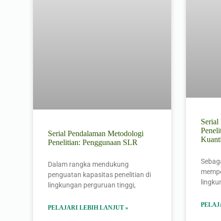
Seria
Peneli
Serial Pendalaman Metodologi
Kuant
Penelitian: Penggunaan SLR
Sebaga
Dalam rangka mendukung
memper
penguatan kapasitas penelitian di
lingk
lingkungan perguruan tinggi,
PELAJ
PELAJARI LEBIH LANJUT »