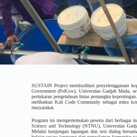
SUSTAIN Project memfasilitasi penyelenggaraan ke
Government (PolGov), Universitas Gadjah Mada, se
pertukaran pengetahuan lintas pemangku kepentingan.
melibatkan Kali Code Community sebagai mitra kom
masyarakat.
Program ini mempertemukan peserta dari berbagai i
Science and Technology (NTNU), Universitas Gad
Melalui kunjungan lapangan dan sesi dialog bersa
belajar secara langsung dari pengalaman komunitas y