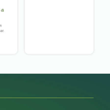
 di
an
ar.