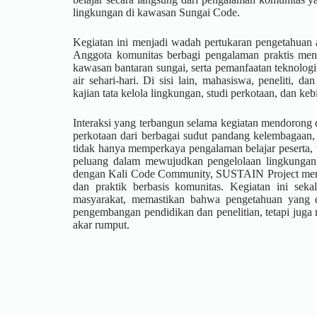
lingkungan di kawasan Sungai Code.
Kegiatan ini menjadi wadah pertukaran pengetahuan a
Anggota komunitas berbagi pengalaman praktis meng
kawasan bantaran sungai, serta pemanfaatan teknolo
air sehari-hari. Di sisi lain, mahasiswa, peneliti, 
kajian tata kelola lingkungan, studi perkotaan, dan keb
Interaksi yang terbangun selama kegiatan mendorong d
perkotaan dari berbagai sudut pandang kelembagaan, d
tidak hanya memperkaya pengalaman belajar peserta, 
peluang dalam mewujudkan pengelolaan lingkungan y
dengan Kali Code Community, SUSTAIN Project menu
dan praktik berbasis komunitas. Kegiatan ini sek
masyarakat, memastikan bahwa pengetahuan yang di
pengembangan pendidikan dan penelitian, tetapi juga 
akar rumput.