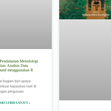
l Pendalaman Metodologi
tian: Analisis Data
itatif menggunakan R
i bagian dari upaya
kuat kapasitas riset di
ungan perguruan
ARI LEBIH LANJUT »