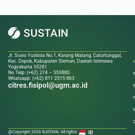
Jl. Sosio Yustisia No.1, Karang Malang, Caturtunggal,
Kec. Depok, Kabupaten Sleman, Daerah Istimewa
Yogyakarta 55281
No Telp: (+62) 274 – 555880
W
Whatsapp: (+62) 811 2515 863
citres.fisipol@ugm.ac.id
W
P
N
C
@Copyright 2026 SUSTAIN. All rights
ID