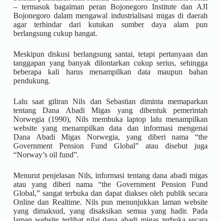
– termasuk bagaiman peran Bojonegoro Institute dan AJI
Bojonegoro dalam mengawal industrialisasi migas di daerah
agar terhindar dari kutukan sumber daya alam pun
berlangsung cukup hangat.
Meskipun diskusi berlangsung santai, tetapi pertanyaan dan
tanggapan yang banyak dilontarkan cukup serius, sehingga
beberapa kali harus menampilkan data maupun bahan
pendukung.
Lalu saat giliran Nils dan Sebastian diminta memaparkan
tentang Dana Abadi Migas yang dibentuk pemerintah
Norwegia (1990), Nils membuka laptop lalu menampilkan
website yang menampilkan data dan informasi mengenai
Dana Abadi Migas Norwegia, yang diberi nama “the
Government Pension Fund Global” atau disebut juga
“Norway’s oil fund”.
Menurut penjelasan Nils, informasi tentang dana abadi migas
atau yang diberi nama “the Government Pension Fund
Global,” sangat terbuka dan dapat diakses oleh publik secara
Online dan Realtime. Nils pun menunjukkan laman website
yang dimaksud, yang disaksikan semua yang hadir. Pada
laman website terlihat nilai dana abadi migas terbuka secara