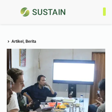
Tentan
Progra
Jaringa
Kontak
Artikel
,
Berita