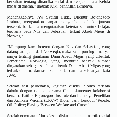
berkaitan tentang dinamika sosial dan kebijakan tata Kelola
migas di daerah,” ungkap Kiki, panggilan akrabnya.
Menanggapinya, Aw Syaiful Huda, Direktur Bojonegoro
Institute, mengatakan sangat menyambut baik kunjungan
tersebut, bahkan ia mengutarakan ketertarikan untuk belajar,
terutama pada Nils dan Sebastian, terkait Abadi Migas di
Norwegia.
“Mumpung kami ketemu dengan Nils dan Sebastian, yang
datang jauh-jauh dari Norwegia, maka kami pun ingin nanya-
nanya tentang gambaran Dana Abadi Migas yang dibentuk
Pemerintah Norwegia, yang menurut banyak sumber
dinyatakan sebagai salah satu betuk Dana Abadi Migas yang
terbaik di dunia dari sisi akuntabilitas dan tata kelolanya,” kata
Awe.
Setelah sesi perkenalan, kegiatan diskusi dibuka terlebih
dahulu dengan nonton bersama film dokumenter kolaborasi
bersama Pattiro, Bojonegoro Institute dan Lembaga Penelitian
dan Aplikasi Wacana (LPAW) Blora, yang berjudul “People,
Oil, Policy; Playing Between Welfare and Curse”.
Setelah pemutaran film selesai, diskusi tentang dinamika sosial