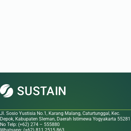
Jl. Sosio Yustisia No.1, Karang Malang, Caturtunggal, Kec.
Depok, Kabupaten Sleman, Daerah Istimewa Yogyakarta 55281
No Telp: (+62) 274 – 555880
Whatsapp: (+62) 811 2515 863