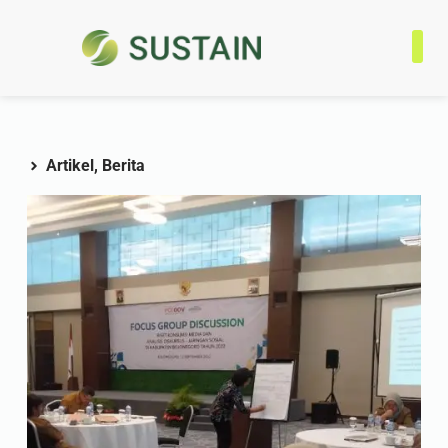
Tentan
Progra
Jaringa
Kontak
Artikel
,
Berita