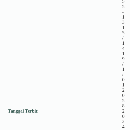
5
5
-
1
3
1
5
/
1
4
1
9
/
1
/
0
1
2
0
5
8
Tanggal Terbit
:
2
0
2
4