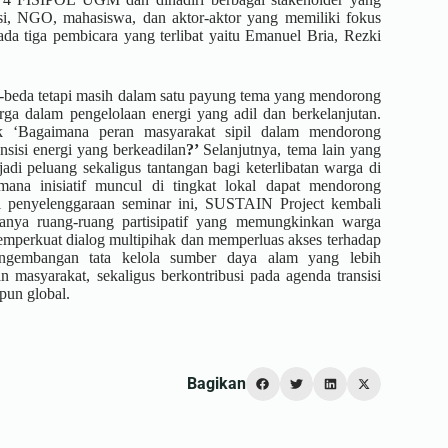
misi, NGO, mahasiswa, dan aktor-aktor yang memiliki fokus
ada tiga pembicara yang terlibat yaitu Emanuel Bria, Rezki
-beda tetapi masih dalam satu payung tema yang mendorong
arga dalam pengelolaan energi yang adil dan berkelanjutan.
k ‘Bagaimana peran masyarakat sipil dalam mendorong
ansisi energi yang berkeadilan
?’
Selanjutnya, tema lain yang
adi peluang sekaligus tantangan bagi keterlibatan warga di
imana inisiatif muncul di tingkat lokal dapat mendorong
lui penyelenggaraan seminar ini, SUSTAIN Project kembali
nya ruang-ruang partisipatif yang memungkinkan warga
memperkuat dialog multipihak dan memperluas akses terhadap
gembangan tata kelola sumber daya alam yang lebih
an masyarakat, sekaligus berkontribusi pada agenda transisi
upun global.
Bagikan