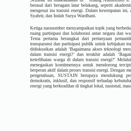
berasal dari beragam latar belakang, seperti akade
mengenai isu transisi energi. Dalam kesempatan ini, 
Syahrir, dan Indah Surya Wardhani.
Ketiga narasumber menyampaikan topik yang berbeda
ruang partisipasi dan kolaborasi antar negara dan w
Tema pertama berangkat dari pertanyaan pemanti
transparansi dan partisipasi publik untuk kebijakan tr
didiskusikan adalah ‘Bagaimana akses teknologi menj
dalam transisi energi?’ dan terakhir adalah ‘Baga
keterlibatan warga di dalam transisi energi?’ Mela
menegaskan komitmennya untuk mendorong tercipta
berperan aktif dalam proses transisi energi. Dengan 
pengetahuan, SUSTAIN berupaya mendukung pen
demokratis, inklusif, dan responsif terhadap kebutuh
energi yang berkeadilan di tingkat lokal, nasional, ma