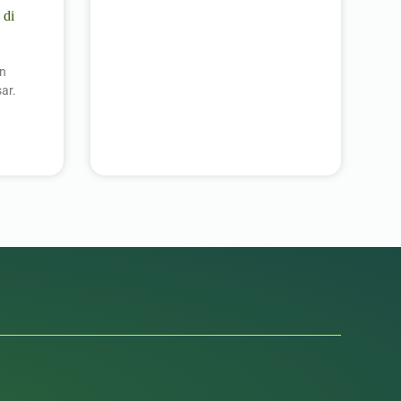
 di
an
ar.