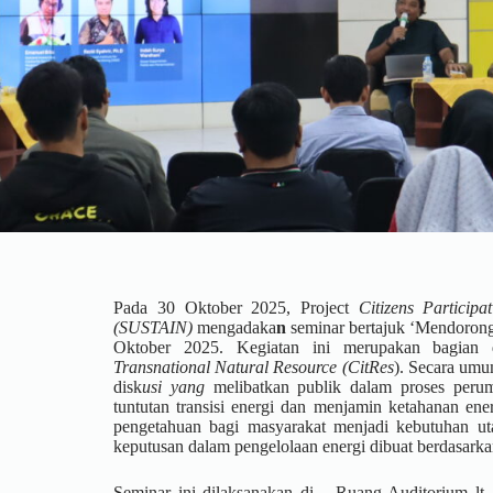
Pada 30 Oktober 2025, Project
Citizens Particip
(SUSTAIN)
mengadaka
n
seminar bertajuk ‘Mendorong
Oktober 2025. Kegiatan ini merupakan bagian
Transnational Natural Resource (CitRes
). Secara umu
disk
usi yang
melibatkan publik dalam proses peru
tuntutan transisi energi dan menjamin ketahanan ener
pengetahuan bagi masyarakat menjadi kebutuhan ut
keputusan dalam pengelolaan energi dibuat berdasarka
Seminar ini dilaksanakan di Ruang Auditorium lt.