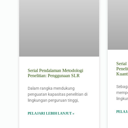
Seria
Peneli
Serial Pendalaman Metodologi
Kuant
Penelitian: Penggunaan SLR
Sebaga
Dalam rangka mendukung
memper
penguatan kapasitas penelitian di
lingk
lingkungan perguruan tinggi,
PELAJ
PELAJARI LEBIH LANJUT »