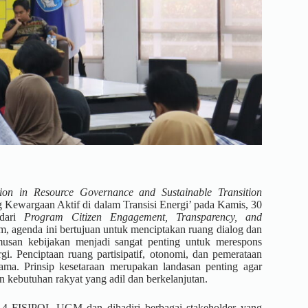
ation in Resource Governance and Sustainable Transition
 Kewargaan Aktif di dalam Transisi Energi’ pada Kamis, 30
 dari
Program Citizen Engagement, Transparency, and
m, agenda ini bertujuan untuk menciptakan ruang dialog dan
musan kebijakan menjadi sangat penting untuk merespons
gi. Penciptaan ruang partisipatif, otonomi, dan pemerataan
ama. Prinsip kesetaraan merupakan landasan penting agar
n kebutuhan rakyat yang adil dan berkelanjutan.
 4 FISIPOL UGM dan dihadiri berbagai stakeholder yang