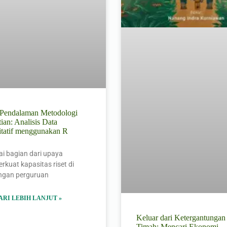
l Pendalaman Metodologi
tian: Analisis Data
itatif menggunakan R
i bagian dari upaya
kuat kapasitas riset di
ungan perguruan
ARI LEBIH LANJUT »
Keluar dari Ketergantungan
Timah: Mencari Ekonomi