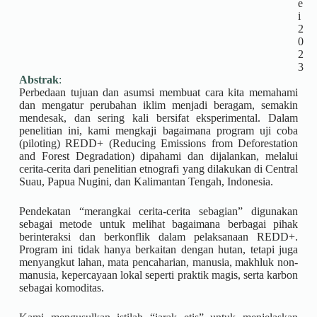
e
i
2
0
2
3
Abstrak
:
Perbedaan tujuan dan asumsi membuat cara kita memahami
dan mengatur perubahan iklim menjadi beragam, semakin
mendesak, dan sering kali bersifat eksperimental. Dalam
penelitian ini, kami mengkaji bagaimana program uji coba
(piloting) REDD+ (Reducing Emissions from Deforestation
and Forest Degradation) dipahami dan dijalankan, melalui
cerita-cerita dari penelitian etnografi yang dilakukan di Central
Suau, Papua Nugini, dan Kalimantan Tengah, Indonesia.
Pendekatan “merangkai cerita-cerita sebagian” digunakan
sebagai metode untuk melihat bagaimana berbagai pihak
berinteraksi dan berkonflik dalam pelaksanaan REDD+.
Program ini tidak hanya berkaitan dengan hutan, tetapi juga
menyangkut lahan, mata pencaharian, manusia, makhluk non-
manusia, kepercayaan lokal seperti praktik magis, serta karbon
sebagai komoditas.