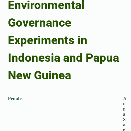
Environmental
Governance
Experiments in
Indonesia and Papua
New Guinea
Penulis
:
A
n
n
a
S
a
n