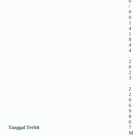
0
/
0
0
1
4
1
8
4
4
.
2
0
2
3
.
2
2
0
6
9
8
0
Tanggal Terbit
:
7
M