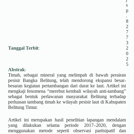
s
p
.
8
2
7
7
3
Tanggal Terbit
:
2
0
2
5
Abstrak
:
Timah, sebagai mineral yang melimpah di bawah perairan
pesisir Bangka Belitung, telah mendorong ekspansi besar-
besaran kegiatan pertambangan dari darat ke laut. Artikel ini
mengkaji fenomena “merebut kembali wilayah anti-tambang”
sebagai bentuk perlawanan masyarakat Belitung terhadap
perluasan tambang timah ke wilayah pesisir laut di Kabupaten
Belitung Timur.
Artikel ini merupakan hasil penelitian lapangan mendalam
yang dilakukan selama periode 2017–2020, dengan
menggunakan metode seperti observasi partisipatif dan